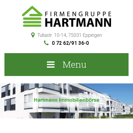
S
k
i
p
Tullastr. 10-14, 75031 Eppingen
t
0 72 62/91 36-0
o
c
Menu
o
n
t
e
n
I
t
m