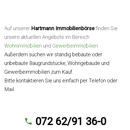
m
o
Auf unserer
Hartmann Immobilienbörse
finden Sie
b
unsere aktuellen Angebote im Bereich
i
Wohnimmobilien
und
Gewerbeimmobilien
.
Außerdem suchen wir ständig bebaute oder
l
unbebaute Baugrundstücke, Wohngebäude und
i
Gewerbeimmobilien zum Kauf.
Bitte kontaktieren Sie uns einfach per Telefon oder
e
Mail.
n
b
072 62/91 36-0
ö