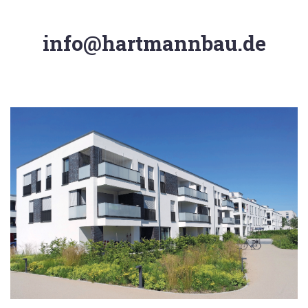
r
info@hartmannbau.de
s
e